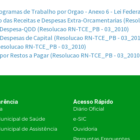
rência
Acesso Rápido
ra
Diário Oficial
unicipal de Saúde
e-SIC
nicipal de Assistência
Ouvidoria
Perguntas Frequentes