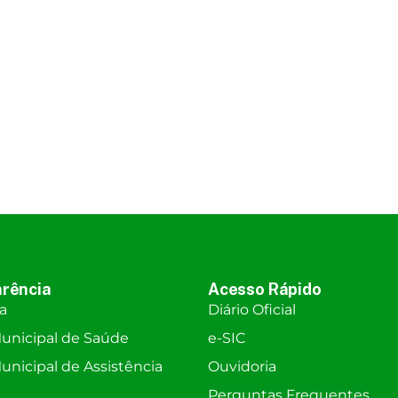
rência
Acesso Rápido
ra
Diário Oficial
unicipal de Saúde
e-SIC
nicipal de Assistência
Ouvidoria
Perguntas Frequentes