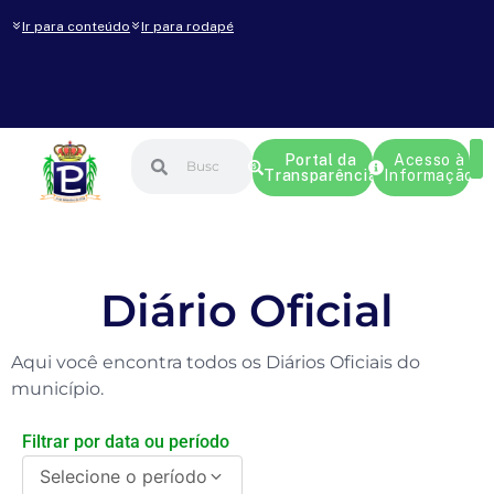
Ir para conteúdo
Ir para rodapé
Portal da
Acesso à
Transparência
Informação
Diário Oficial
Aqui você encontra todos os Diários Oficiais do
município.
Filtrar por data ou período
Selecione o período