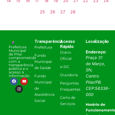
14
15
16
17
18
19
20
21
22
23
24
25
26
27
28
Transparência
Acesso
Localização
Rápido
Prefeitura
Prefeitura
Municipal
Endereço:
Diário
de Pilar
Fundo
Praça 31
comprometida
Oficial
com a
Municipal
de Março,
transparência
e-SIC
de Saúde
pública e o
SN,
acesso à
Ouvidoria
informação.
Centro
Fundo
Pilar
/
PB
.
Municipal
Perguntas
CEP:
58338-
de
Frequentes
000
Assistência
Carta de
Social
Serviços
Horário de
Funcionamento