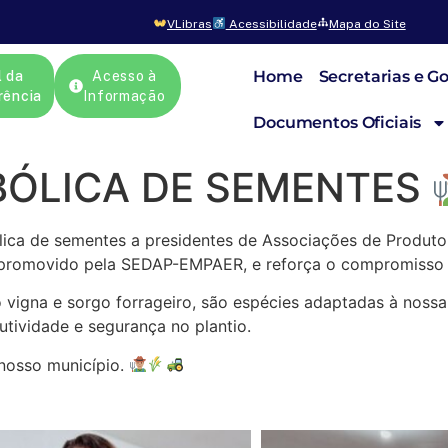
VLibras
Acessibilidade
Mapa do Site
Home
Secretarias e G
l da
Acesso à
rência
Informação
Documentos Oficiais
BÓLICA DE SEMENTES
bólica de sementes a presidentes de Associações de Produto
promovido pela SEDAP-EMPAER, e reforça o compromisso com
o vigna e sorgo forrageiro, são espécies adaptadas à nossa 
utividade e segurança no plantio.
 nosso município.