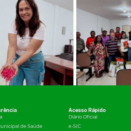
rência
Acesso Rápido
ra
Diário Oficial
unicipal de Saúde
e-SIC