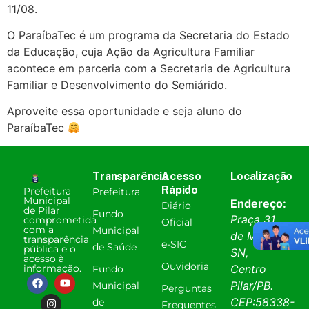
11/08.
O ParaíbaTec é um programa da Secretaria do Estado
da Educação, cuja Ação da Agricultura Familiar
acontece em parceria com a Secretaria de Agricultura
Familiar e Desenvolvimento do Semiárido.
Aproveite essa oportunidade e seja aluno do
ParaíbaTec
Transparência
Acesso
Localização
Rápido
Prefeitura
Prefeitura
Municipal
Endereço:
Diário
de Pilar
Fundo
Praça 31
comprometida
Oficial
com a
Municipal
de Março,
transparência
e-SIC
de Saúde
pública e o
SN,
acesso à
Ouvidoria
informação.
Centro
Fundo
Pilar
/
PB
.
Municipal
Perguntas
CEP:
58338-
de
Frequentes