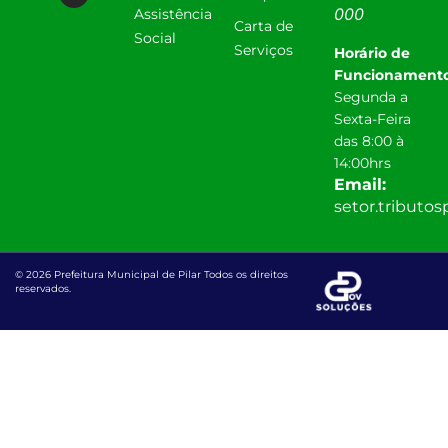
000
Assistência
Carta de
Social
Serviços
Horário de
Funcionamento
Segunda a
Sexta-Feira
das 8:00 à
14:00hrs
Email:
setor.tributo
© 2026 Prefeitura Municipal de Pilar Todos os direitos
reservados.