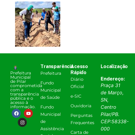
Transparência
Acesso
Localização
Rápido
Prefeitura
Prefeitura
Municipal
Endereço:
Diário
de Pilar
Fundo
Praça 31
comprometida
Oficial
com a
Municipal
de Março,
transparência
e-SIC
de Saúde
pública e o
SN,
acesso à
Ouvidoria
informação.
Centro
Fundo
Pilar
/
PB
.
Municipal
Perguntas
CEP:
58338-
de
Frequentes
000
Assistência
Carta de