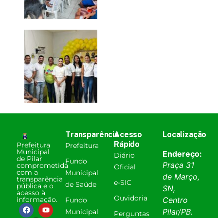
Transparência
Acesso
Localização
Rápido
Prefeitura
Prefeitura
Municipal
Endereço:
Diário
de Pilar
Fundo
Praça 31
comprometida
Oficial
com a
Municipal
de Março,
transparência
e-SIC
de Saúde
pública e o
SN,
acesso à
Ouvidoria
informação.
Centro
Fundo
Pilar
/
PB
.
Municipal
Perguntas