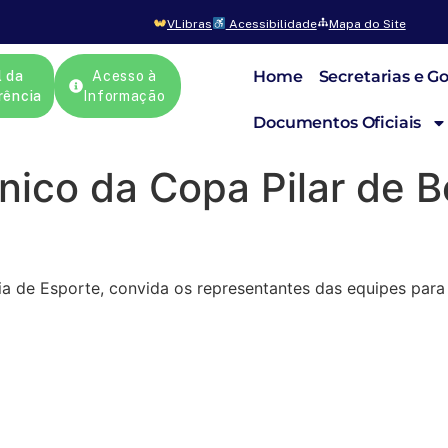
VLibras
Acessibilidade
Mapa do Site
Home
Secretarias e G
l da
Acesso à
rência
Informação
Documentos Oficiais
ico da Copa Pilar de 
aria de Esporte, convida os representantes das equipes par