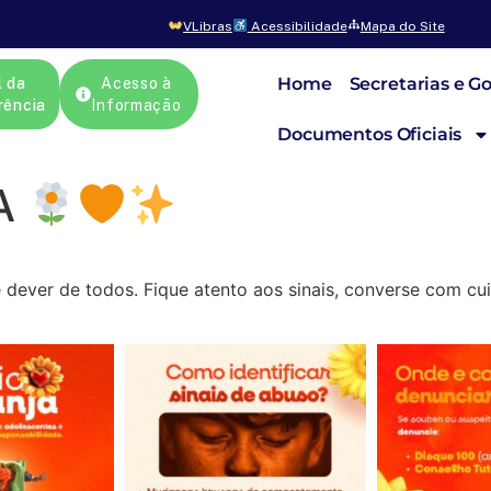
VLibras
Acessibilidade
Mapa do Site
Home
Secretarias e G
l da
Acesso à
rência
Informação
Documentos Oficiais
A
dever de todos. Fique atento aos sinais, converse com cui