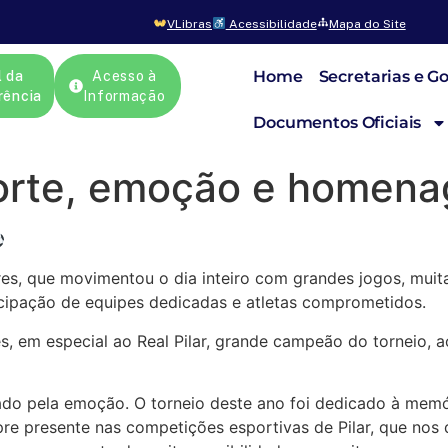
VLibras
Acessibilidade
Mapa do Site
Home
Secretarias e G
l da
Acesso à
rência
Informação
Documentos Oficiais
orte, emoção e homen
s, que movimentou o dia inteiro com grandes jogos, muita 
cipação de equipes dedicadas e atletas comprometidos.
, em especial ao Real Pilar, grande campeão do torneio, a
do pela emoção. O torneio deste ano foi dedicado à memó
re presente nas competições esportivas de Pilar, que nos