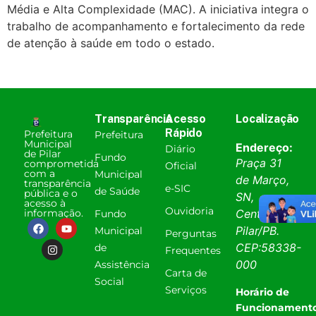
Média e Alta Complexidade (MAC). A iniciativa integra o
trabalho de acompanhamento e fortalecimento da rede
de atenção à saúde em todo o estado.
Transparência
Acesso
Localização
Rápido
Prefeitura
Prefeitura
Municipal
Endereço:
Diário
de Pilar
Fundo
Praça 31
comprometida
Oficial
com a
Municipal
de Março,
transparência
e-SIC
de Saúde
pública e o
SN,
acesso à
Ouvidoria
informação.
Centro
Fundo
Pilar
/
PB
.
Municipal
Perguntas
CEP:
58338-
de
Frequentes
000
Assistência
Carta de
Social
Serviços
Horário de
Funcionamento