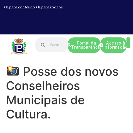
Ir para conteúdo
Ir para rodapé
Portal da
Acesso à
Transparência
Informação
Posse dos novos
Conselheiros
Municipais de
Cultura.