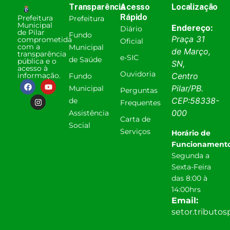
Transparência
Acesso
Localização
Rápido
Prefeitura
Prefeitura
Municipal
Endereço:
Diário
de Pilar
Fundo
Praça 31
comprometida
Oficial
com a
Municipal
de Março,
transparência
e-SIC
de Saúde
pública e o
SN,
acesso à
Ouvidoria
informação.
Centro
Fundo
Pilar
/
PB
.
Municipal
Perguntas
CEP:
58338-
de
Frequentes
000
Assistência
Carta de
Social
Serviços
Horário de
Funcionamento
Segunda a
Sexta-Feira
das 8:00 à
14:00hrs
Email:
setor.tributo