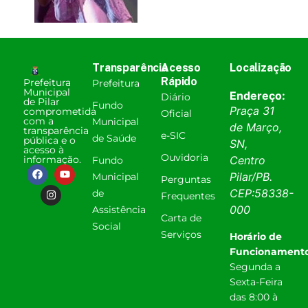
Transparência
Acesso
Localização
Rápido
Prefeitura
Prefeitura
Municipal
Endereço:
Diário
de Pilar
Fundo
Praça 31
comprometida
Oficial
com a
Municipal
de Março,
transparência
e-SIC
de Saúde
pública e o
SN,
acesso à
Ouvidoria
informação.
Centro
Fundo
Pilar
/
PB
.
Municipal
Perguntas
CEP:
58338-
de
Frequentes
000
Assistência
Carta de
Social
Serviços
Horário de
Funcionamento
Segunda a
Sexta-Feira
das 8:00 à