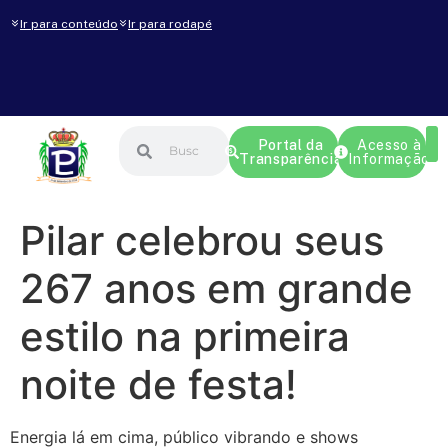
Ir para conteúdo
Ir para rodapé
Portal da
Acesso à
Transparência
Informação
Pilar celebrou seus
267 anos em grande
estilo na primeira
noite de festa!
Energia lá em cima, público vibrando e shows