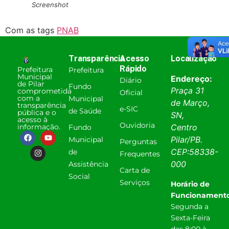
Screenshot
Com as tags
PNAB
Transparência
Acesso
Localização
Rápido
Prefeitura
Prefeitura
Municipal
Endereço:
Diário
de Pilar
Fundo
Praça 31
comprometida
Oficial
com a
Municipal
de Março,
transparência
e-SIC
de Saúde
pública e o
SN,
acesso à
Ouvidoria
informação.
Centro
Fundo
Pilar
/
PB
.
Municipal
Perguntas
CEP:
58338-
de
Frequentes
000
Assistência
Carta de
Social
Serviços
Horário de
Funcionamento
Segunda a
Sexta-Feira
das 8:00 à