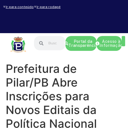
Ir para conteúdo
Ir para rodapé
Portal da
Acesso à
Transparência
Informação
Prefeitura de
Pilar/PB Abre
Inscrições para
Novos Editais da
Política Nacional