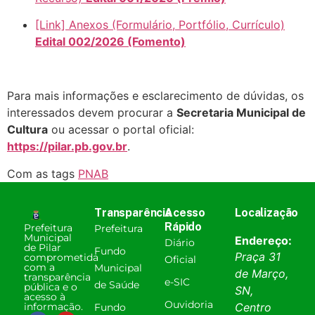
[Link] Anexos (Formulário, Portfólio, Currículo)
Edital 002/2026 (Fomento)
Para mais informações e esclarecimento de dúvidas, os
interessados devem procurar a
Secretaria Municipal de
Cultura
ou acessar o portal oficial:
https://pilar.pb.gov.br
.
Com as tags
PNAB
Transparência
Acesso
Localização
Rápido
Prefeitura
Prefeitura
Municipal
Endereço:
Diário
de Pilar
Fundo
Praça 31
comprometida
Oficial
com a
Municipal
de Março,
transparência
e-SIC
de Saúde
pública e o
SN,
acesso à
Ouvidoria
informação.
Centro
Fundo