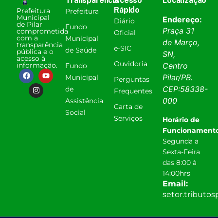
Transparência
Acesso
Localização
Rápido
Prefeitura
Prefeitura
Municipal
Endereço:
Diário
de Pilar
Fundo
Praça 31
comprometida
Oficial
com a
Municipal
de Março,
transparência
e-SIC
de Saúde
pública e o
SN,
acesso à
Ouvidoria
informação.
Centro
Fundo
Pilar
/
PB
.
Municipal
Perguntas
CEP:
58338-
de
Frequentes
000
Assistência
Carta de
Social
Serviços
Horário de
Funcionamento
Segunda a
Sexta-Feira
das 8:00 à
14:00hrs
Email:
setor.tributo