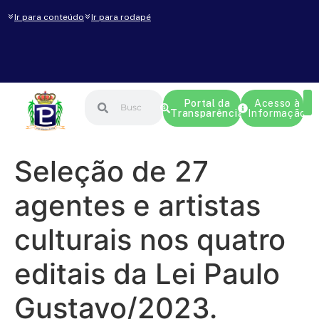
Ir para conteúdo
Ir para rodapé
Portal da
Acesso à
Transparência
Informação
Seleção de 27
agentes e artistas
culturais nos quatro
editais da Lei Paulo
Gustavo/2023.