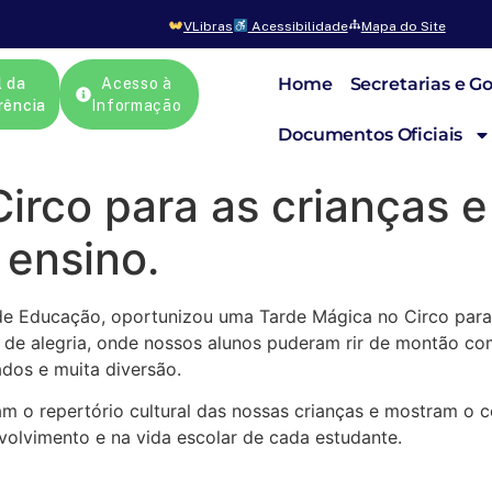
VLibras
Acessibilidade
Mapa do Site
Home
Secretarias e G
l da
Acesso à
rência
Informação
Documentos Oficiais
irco para as crianças 
 ensino.
a de Educação, oportunizou uma Tarde Mágica no Circo para
o de alegria, onde nossos alunos puderam rir de montão c
dos e muita diversão.
am o repertório cultural das nossas crianças e mostram 
volvimento e na vida escolar de cada estudante.