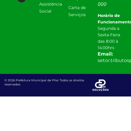
000
Assistência
Carta de
Social
Serviços
Horário de
Funcionamento
Segunda a
Sexta-Feira
das 8:00 à
14:00hrs
Email:
setor.tributo
© 2026 Prefeitura Municipal de Pilar Todos os direitos
reservados.