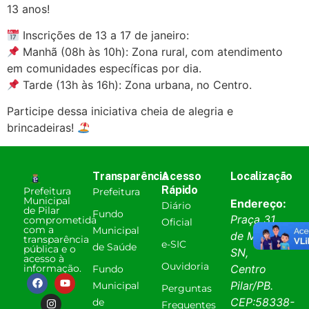
13 anos!
Inscrições de 13 a 17 de janeiro:
Manhã (08h às 10h): Zona rural, com atendimento
em comunidades específicas por dia.
Tarde (13h às 16h): Zona urbana, no Centro.
Participe dessa iniciativa cheia de alegria e
brincadeiras!
Transparência
Acesso
Localização
Rápido
Prefeitura
Prefeitura
Municipal
Endereço:
Diário
de Pilar
Fundo
Praça 31
comprometida
Oficial
com a
Municipal
de Março,
transparência
e-SIC
de Saúde
pública e o
SN,
acesso à
Ouvidoria
informação.
Centro
Fundo
Pilar
/
PB
.
Municipal
Perguntas
CEP:
58338-
de
Frequentes