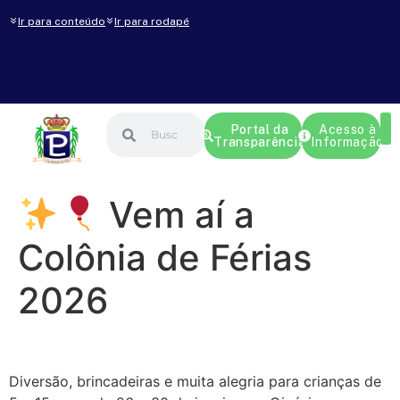
Ir para conteúdo
Ir para rodapé
Portal da
Acesso à
Transparência
Informação
Vem aí a
Colônia de Férias
2026
Diversão, brincadeiras e muita alegria para crianças de