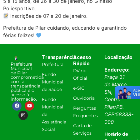
5 a 15 anos, de 26 a 30 de janeiro, no Ginásio
Poliesportivo.
Inscrições de 07 a 20 de janeiro.
Prefeitura de Pilar cuidando, educando e garantindo
férias felizes!
Transparência
Acesso
Localização
Rápido
Prefeitura
Prefeitura
Municipal
Endereço:
Diário
de Pilar
Fundo
Praça 31
comprometida
Oficial
com a
Municipal
de Março,
transparência
e-SIC
de Saúde
pública e o
SN,
acesso à
Ouvidoria
informação.
Centro
Fundo
Pilar
/
PB
.
Municipal
Perguntas
CEP:
58338-
de
Frequentes
000
Assistência
Carta de
Social
Serviços
Horário de