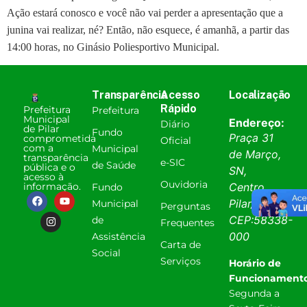
Ação estará conosco e você não vai perder a apresentação que a
junina vai realizar, né? Então, não esquece, é amanhã, a partir das
14:00 horas, no Ginásio Poliesportivo Municipal.
Transparência
Acesso
Localização
Rápido
Prefeitura
Prefeitura
Municipal
Endereço:
Diário
de Pilar
Fundo
Praça 31
comprometida
Oficial
com a
Municipal
de Março,
transparência
e-SIC
de Saúde
pública e o
SN,
acesso à
Ouvidoria
informação.
Centro
Fundo
Pilar
/
PB
.
Municipal
Perguntas
CEP:
58338-
de
Frequentes
000
Assistência
Carta de
Social
Serviços
Horário de
Funcionamento
Segunda a