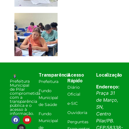
Transparência
Acesso
Localização
Rápido
Prefeitura
Prefeitura
Municipal
Endereço:
Diário
de Pilar
Fundo
Praça 31
comprometida
Oficial
com a
Municipal
de Março,
transparência
e-SIC
de Saúde
pública e o
SN,
acesso à
Ouvidoria
informação.
Centro
Fundo
Pilar
/
PB
.
Municipal
Perguntas
CEP:
58338-
de
Frequentes