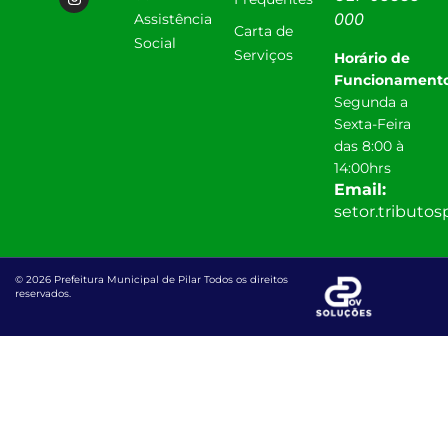
000
Assistência
Carta de
Social
Serviços
Horário de
Funcionamento
Segunda a
Sexta-Feira
das 8:00 à
14:00hrs
Email:
setor.tributo
© 2026 Prefeitura Municipal de Pilar Todos os direitos
reservados.