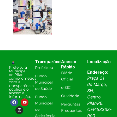
Transparência
Acesso
Localização
Rápido
Prefeitura
Prefeitura
Municipal
Endereço:
Diário
de Pilar
Fundo
Praça 31
comprometida
Oficial
com a
Municipal
de Março,
transparência
e-SIC
de Saúde
pública e o
SN,
acesso à
Ouvidoria
informação.
Centro
Fundo
Pilar
/
PB
.
Municipal
Perguntas
CEP:
58338-
de
Frequentes
000
Assistência