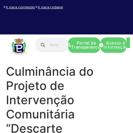
Ir para conteúdo
Ir para rodapé
Portal da
Acesso à
Transparência
Informação
Culminância do
Projeto de
Intervenção
Comunitária
“Descarte