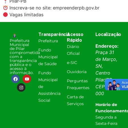
Pilar-PB
Inscreva-se no site: empreenderpb.gov.br
Vagas limitadas
Transparência
Acesso
Localização
Rápido
Prefeitura
Prefeitura
Municipal
Endereço:
Diário
de Pilar
Fundo
Praça 31
comprometida
Oficial
com a
Municipal
de Março,
transparência
e-SIC
de Saúde
pública e o
SN,
acesso à
Ouvidoria
informação.
Centro
Fundo
Pilar
/
PB
.
Municipal
Perguntas
CEP:
58338-
de
Frequentes
000
Assistência
Carta de
Social
Serviços
Horário de
Funcionamento
Segunda a
Sexta-Feira