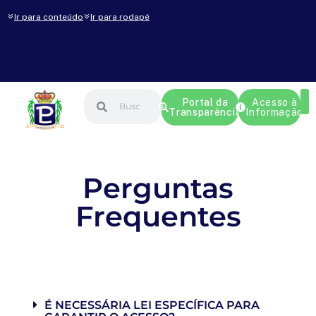
Ir para conteúdo
Ir para rodapé
Portal da
Acesso à
Transparência
Informação
Perguntas
Frequentes
É NECESSÁRIA LEI ESPECÍFICA PARA