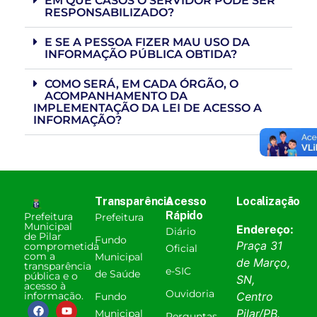
EM QUE CASOS O SERVIDOR PODE SER
RESPONSABILIZADO?
E SE A PESSOA FIZER MAU USO DA
INFORMAÇÃO PÚBLICA OBTIDA?
COMO SERÁ, EM CADA ÓRGÃO, O
ACOMPANHAMENTO DA
IMPLEMENTAÇÃO DA LEI DE ACESSO A
INFORMAÇÃO?
Transparência
Acesso
Localização
Rápido
Prefeitura
Prefeitura
Municipal
Endereço:
Diário
de Pilar
Fundo
Praça 31
comprometida
Oficial
com a
Municipal
de Março,
transparência
e-SIC
de Saúde
pública e o
SN,
acesso à
Ouvidoria
informação.
Centro
Fundo
Pilar
/
PB
.
Municipal
Perguntas