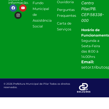
Ouvidoria
informação.
Centro
Fundo
Pilar
/
PB
.
Municipal
Perguntas
CEP:
58338-
de
Frequentes
000
Assistência
Carta de
Social
Serviços
Horário de
Funcionamento
Segunda a
Sexta-Feira
das 8:00 à
14:00hrs
Email:
setor.tributo
© 2026 Prefeitura Municipal de Pilar Todos os direitos
reservados.