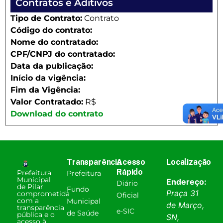
Contratos e Aditivos
Tipo de Contrato:
Contrato
Código do contrato:
Nome do contratado:
CPF/CNPJ do contratado:
Data da publicação:
Início da vigência:
Fim da Vigência:
Valor Contratado:
R$
Download do contrato
Transparência
Acesso
Localização
Rápido
Prefeitura
Prefeitura
Municipal
Endereço:
Diário
de Pilar
Fundo
Praça 31
comprometida
Oficial
com a
Municipal
de Março,
transparência
e-SIC
de Saúde
pública e o
SN,
acesso à