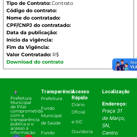
Tipo de Contrato:
Contrato
Código do contrato:
Nome do contratado:
CPF/CNPJ do contratado:
Data da publicação:
Início da vigência:
Fim da Vigência:
Valor Contratado:
R$
Download do contrato
Transparência
Acesso
Localização
Rápido
Prefeitura
Prefeitura
Municipal
Endereço:
Diário
de Pilar
Fundo
Praça 31
comprometida
Oficial
com a
Municipal
de Março,
transparência
e-SIC
de Saúde
pública e o
SN,
acesso à
Ouvidoria
informação.
Centro
Fundo