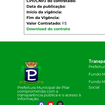
CPF/CNPJ do contratado:
Data da publicação:
Início da vigência:
Fim da Vigência:
Valor Contratado:
R$
Download do contrato
Transpa
Prefeitu
Fundo M
Fundo Mu
Social
Prefeitura Municipal de Pilar
comprometida com a
transparência pública e o acesso à
informação.