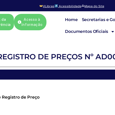
VLibras
Acessibilidade
Mapa do Site
Home
Secretarias e G
l da
Acesso à
rência
Informação
Documentos Oficiais
EGISTRO DE PREÇOS Nº AD0
 Registro de Preço