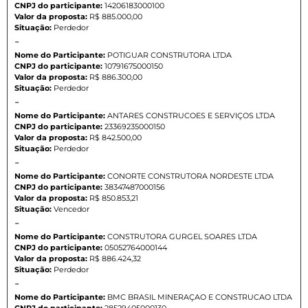
CNPJ do participante:
14206183000100
Valor da proposta:
R$ 885.000,00
Situação:
Perdedor
-
Nome do Participante:
POTIGUAR CONSTRUTORA LTDA
CNPJ do participante:
10791675000150
Valor da proposta:
R$ 886.300,00
Situação:
Perdedor
-
Nome do Participante:
ANTARES CONSTRUCOES E SERVIÇOS LTDA
CNPJ do participante:
23369235000150
Valor da proposta:
R$ 842.500,00
Situação:
Perdedor
-
Nome do Participante:
CONORTE CONSTRUTORA NORDESTE LTDA
CNPJ do participante:
38347487000156
Valor da proposta:
R$ 850.853,21
Situação:
Vencedor
-
Nome do Participante:
CONSTRUTORA GURGEL SOARES LTDA
CNPJ do participante:
05052764000144
Valor da proposta:
R$ 886.424,32
Situação:
Perdedor
-
Nome do Participante:
BMC BRASIL MINERAÇAO E CONSTRUCAO LTDA
CNPJ do participante:
28529405000130