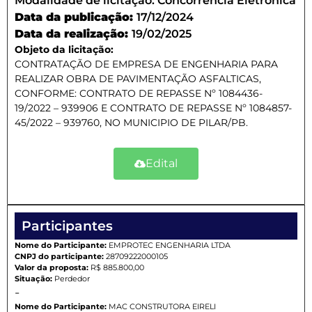
Modalidade de licitação:
Concorrencia Eletronica
Data da publicação:
17/12/2024
Data da realização:
19/02/2025
Objeto da licitação:
CONTRATAÇÃO DE EMPRESA DE ENGENHARIA PARA
REALIZAR OBRA DE PAVIMENTAÇÃO ASFALTICAS,
CONFORME: CONTRATO DE REPASSE Nº 1084436-
19/2022 – 939906 E CONTRATO DE REPASSE Nº 1084857-
45/2022 – 939760, NO MUNICIPIO DE PILAR/PB.
Edital
Participantes
Nome do Participante:
EMPROTEC ENGENHARIA LTDA
CNPJ do participante:
28709222000105
Valor da proposta:
R$ 885.800,00
Situação:
Perdedor
-
Nome do Participante:
MAC CONSTRUTORA EIRELI