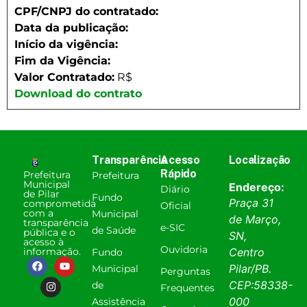
CPF/CNPJ do contratado:
Data da publicação:
Início da vigência:
Fim da Vigência:
Valor Contratado:
R$
Download do contrato
Transparência
Acesso
Localização
Rápido
Prefeitura
Prefeitura
Municipal
Endereço:
Diário
de Pilar
Fundo
Praça 31
comprometida
Oficial
com a
Municipal
de Março,
transparência
e-SIC
de Saúde
pública e o
SN,
acesso à
Ouvidoria
informação.
Centro
Fundo
Pilar
/
PB
.
Municipal
Perguntas
CEP:
58338-
de
Frequentes
000
Assistência