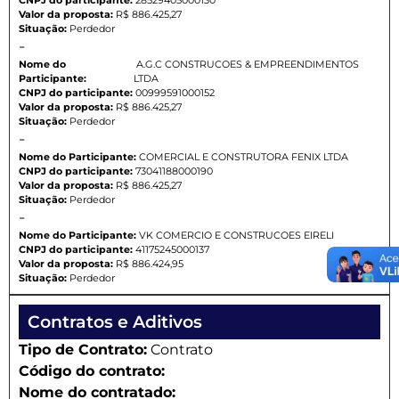
Valor da proposta:
R$ 886.425,27
Situação:
Perdedor
-
Nome do
A.G.C CONSTRUCOES & EMPREENDIMENTOS
Participante:
LTDA
CNPJ do participante:
00999591000152
Valor da proposta:
R$ 886.425,27
Situação:
Perdedor
-
Nome do Participante:
COMERCIAL E CONSTRUTORA FENIX LTDA
CNPJ do participante:
73041188000190
Valor da proposta:
R$ 886.425,27
Situação:
Perdedor
-
Nome do Participante:
VK COMERCIO E CONSTRUCOES EIRELI
CNPJ do participante:
41175245000137
Valor da proposta:
R$ 886.424,95
Situação:
Perdedor
Contratos e Aditivos
Tipo de Contrato:
Contrato
Código do contrato:
Nome do contratado: