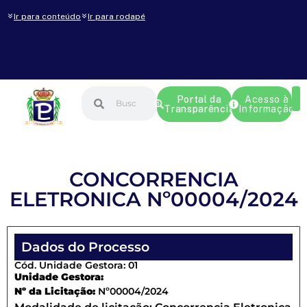
Ir para conteúdo
Ir para rodapé
Portal da
Acesso à
Transparência
Informação
CONCORRENCIA
ELETRONICA Nº00004/2024
Dados do Processo
Cód. Unidade Gestora: 01
Unidade Gestora:
Nº da Licitação:
Nº00004/2024