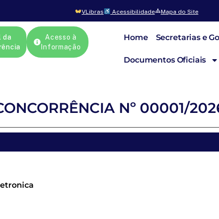
VLibras
Acessibilidade
Mapa do Site
Home
Secretarias e G
l da
Acesso à
rência
Informação
Documentos Oficiais
CONCORRÊNCIA Nº 00001/202
etronica