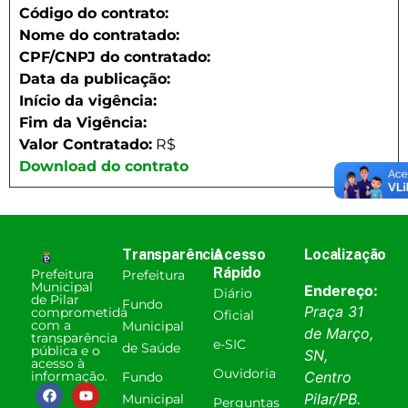
Código do contrato:
Nome do contratado:
CPF/CNPJ do contratado:
Data da publicação:
Início da vigência:
Fim da Vigência:
Valor Contratado:
R$
Download do contrato
Transparência
Acesso
Localização
Rápido
Prefeitura
Prefeitura
Municipal
Endereço:
Diário
de Pilar
Fundo
Praça 31
comprometida
Oficial
com a
Municipal
de Março,
transparência
e-SIC
de Saúde
pública e o
SN,
acesso à
Ouvidoria
informação.
Centro
Fundo
Pilar
/
PB
.
Municipal
Perguntas