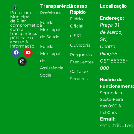
Transparência
Acesso
Localização
Rápido
Prefeitura
Prefeitura
Municipal
Endereço:
Diário
de Pilar
Fundo
Praça 31
comprometida
Oficial
com a
Municipal
de Março,
transparência
e-SIC
de Saúde
pública e o
SN,
acesso à
Ouvidoria
informação.
Centro
Fundo
Pilar
/
PB
.
Municipal
Perguntas
CEP:
58338-
de
Frequentes
000
Assistência
Carta de
Social
Serviços
Horário de
Funcionamento
Segunda a
Sexta-Feira
das 8:00 à
14:00hrs
Email:
setor.tributo