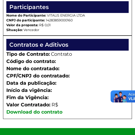
Participantes
Nome do Participante:
VITALIS ENERGIA LTDA
CNPJ do participante:
14283859000160
Valor da proposta:
R$ 0,01
Situação:
Vencedor
Contratos e Aditivos
Tipo de Contrato:
Contrato
Código do contrato:
Nome do contratado:
CPF/CNPJ do contratado:
Data da publicação:
Início da vigência:
Fim da Vigência:
Valor Contratado:
R$
Download do contrato