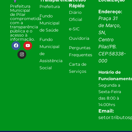
Rápido
Prefeitura
Prefeitura
Municipal
Endereço:
Diário
de Pilar
Fundo
Praça 31
comprometida
Oficial
com a
Municipal
de Março,
transparência
e-SIC
de Saúde
pública e o
SN,
acesso à
Ouvidoria
informação.
Centro
Fundo
Pilar
/
PB
.
Municipal
Perguntas
CEP:
58338-
de
Frequentes
000
Assistência
Carta de
Social
Serviços
Horário de
Funcionamento
Segunda a
Sexta-Feira
das 8:00 à
14:00hrs
Email:
setor.tributo