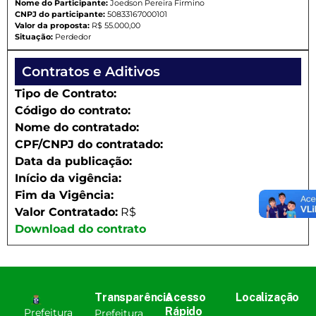
Nome do Participante:
Joedson Pereira Firmino
CNPJ do participante:
50833167000101
Valor da proposta:
R$ 55.000,00
Situação:
Perdedor
Contratos e Aditivos
Tipo de Contrato:
Código do contrato:
Nome do contratado:
CPF/CNPJ do contratado:
Data da publicação:
Início da vigência:
Fim da Vigência:
Valor Contratado:
R$
Download do contrato
Transparência
Acesso
Localização
Rápido
Prefeitura
Prefeitura