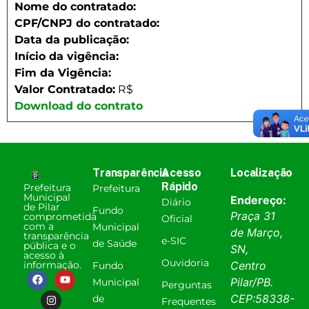
Nome do contratado:
CPF/CNPJ do contratado:
Data da publicação:
Início da vigência:
Fim da Vigência:
Valor Contratado:
R$
Download do contrato
Transparência
Acesso
Localização
Rápido
Prefeitura
Prefeitura
Municipal
Endereço:
Diário
de Pilar
Fundo
Praça 31
comprometida
Oficial
com a
Municipal
de Março,
transparência
e-SIC
de Saúde
pública e o
SN,
acesso à
Ouvidoria
informação.
Centro
Fundo
Pilar
/
PB
.
Municipal
Perguntas
CEP:
58338-
de
Frequentes