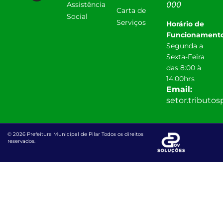
000
Assistência
Carta de
Social
Serviços
Horário de
Funcionamento
Segunda a
Sexta-Feira
das 8:00 à
14:00hrs
Email:
setor.tributo
© 2026 Prefeitura Municipal de Pilar Todos os direitos
reservados.