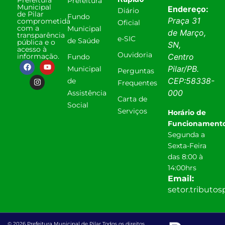
Prefeitura
Municipal
Endereço:
Diário
de Pilar
Fundo
Praça 31
comprometida
Oficial
com a
Municipal
de Março,
transparência
e-SIC
de Saúde
pública e o
SN,
acesso à
Ouvidoria
informação.
Centro
Fundo
Pilar
/
PB
.
Municipal
Perguntas
CEP:
58338-
de
Frequentes
000
Assistência
Carta de
Social
Serviços
Horário de
Funcionamento
Segunda a
Sexta-Feira
das 8:00 à
14:00hrs
Email:
setor.tributo
© 2026 Prefeitura Municipal de Pilar Todos os direitos