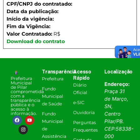
CPF/CNPJ do contratado:
Data da publicação:
Início da vigência:
Fim da Vigência:
Valor Contratado:
R$
Download do contrato
Transparência
Acesso
Localização
Rápido
Prefeitura
Prefeitura
Municipal
Endereço:
Diário
de Pilar
Fundo
Praça 31
comprometida
Oficial
com a
Municipal
de Março,
transparência
e-SIC
de Saúde
pública e o
SN,
acesso à
Ouvidoria
informação.
Centro
Fundo
Pilar
/
PB
.
Municipal
Perguntas
CEP:
58338-
de
Frequentes
000
Assistência
Carta de