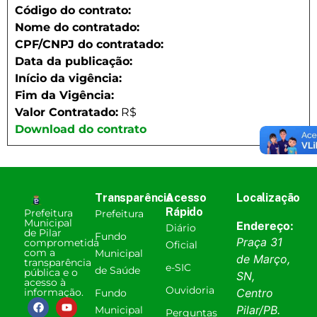
Código do contrato:
Nome do contratado:
CPF/CNPJ do contratado:
Data da publicação:
Início da vigência:
Fim da Vigência:
Valor Contratado:
R$
Download do contrato
Transparência
Acesso
Localização
Rápido
Prefeitura
Prefeitura
Municipal
Endereço:
Diário
de Pilar
Fundo
Praça 31
comprometida
Oficial
com a
Municipal
de Março,
transparência
e-SIC
de Saúde
pública e o
SN,
acesso à
Ouvidoria
informação.
Centro
Fundo
Pilar
/
PB
.
Municipal
Perguntas