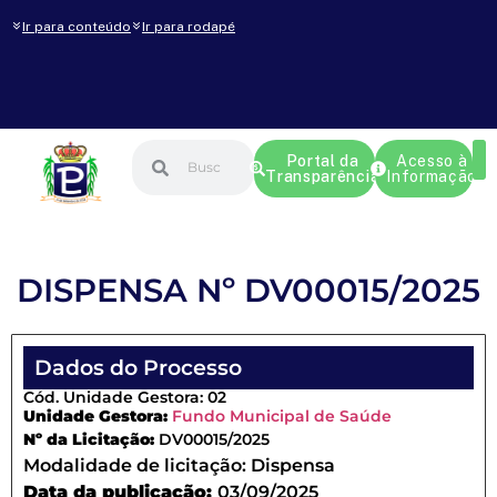
Ir para conteúdo
Ir para rodapé
Portal da
Acesso à
Transparência
Informação
DISPENSA Nº DV00015/2025
Dados do Processo
Cód. Unidade Gestora: 02
Unidade Gestora:
Fundo Municipal de Saúde
Nº da Licitação:
DV00015/2025
Modalidade de licitação:
Dispensa
Data da publicação:
03/09/2025