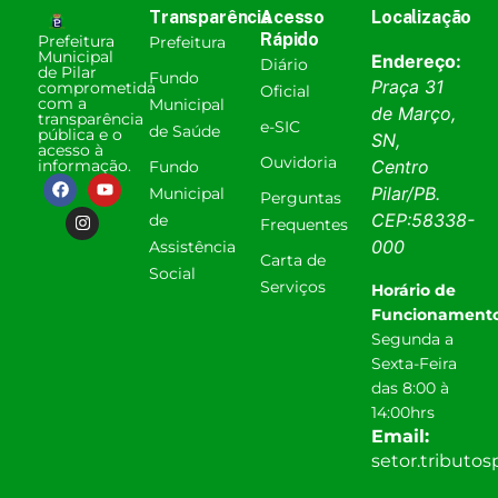
Transparência
Acesso
Localização
Rápido
Prefeitura
Prefeitura
Municipal
Endereço:
Diário
de Pilar
Fundo
Praça 31
comprometida
Oficial
com a
Municipal
de Março,
transparência
e-SIC
de Saúde
pública e o
SN,
acesso à
Ouvidoria
informação.
Centro
Fundo
Pilar
/
PB
.
Municipal
Perguntas
CEP:
58338-
de
Frequentes
000
Assistência
Carta de
Social
Serviços
Horário de
Funcionamento
Segunda a
Sexta-Feira
das 8:00 à
14:00hrs
Email:
setor.tributo