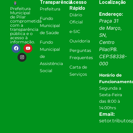
Transparência
Acesso
Localização
Rápido
Prefeitura
Prefeitura
Municipal
Endereço:
Diário
de Pilar
Fundo
Praça 31
comprometida
Oficial
com a
Municipal
de Março,
transparência
e-SIC
de Saúde
pública e o
SN,
acesso à
Ouvidoria
informação.
Centro
Fundo
Pilar
/
PB
.
Municipal
Perguntas
CEP:
58338-
de
Frequentes
000
Assistência
Carta de
Social
Serviços
Horário de
Funcionamento
Segunda a
Sexta-Feira
das 8:00 à
14:00hrs
Email:
setor.tributo