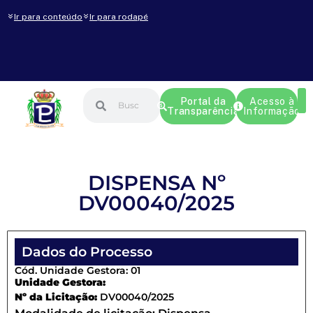
Ir para conteúdo
Ir para rodapé
Portal da
Acesso à
Transparência
Informação
DISPENSA Nº
DV00040/2025
Dados do Processo
Cód. Unidade Gestora: 01
Unidade Gestora:
Nº da Licitação:
DV00040/2025