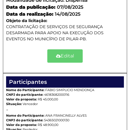
Modalidade de licitação:
Dispensa
Data da publicação:
07/08/2025
Data da realização:
14/08/2025
Objeto da licitação:
CONTRATAÇÃO DE SERVIÇOS DE SEGURANÇA
DESARMADA PARA APOIO NA EXECUÇÃO DOS
EVENTOS NO MUNICÍPIO DE PILAR-PB.
Edital
Participantes
Nome do Participante:
FABIO SIMPLICIO MENDONÇA
CNPJ do participante:
46183682000116
Valor da proposta:
R$ 45.000,00
Situação:
Vencedor
-
Nome do Participante:
ANA FRANCINELLY ALVES
CNPJ do participante:
54365021000130
Valor da proposta:
R$ 48.900,00
Situação:
Perdedor