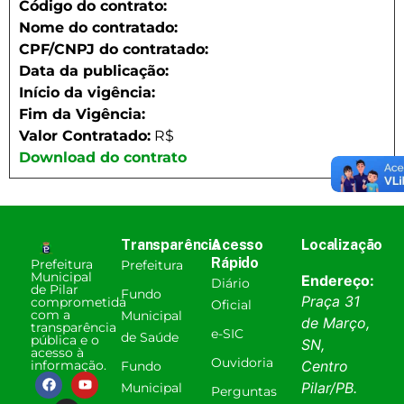
Código do contrato:
Nome do contratado:
CPF/CNPJ do contratado:
Data da publicação:
Início da vigência:
Fim da Vigência:
Valor Contratado:
R$
Download do contrato
Transparência
Acesso
Localização
Rápido
Prefeitura
Prefeitura
Municipal
Endereço:
Diário
de Pilar
Fundo
Praça 31
comprometida
Oficial
com a
Municipal
de Março,
transparência
e-SIC
de Saúde
pública e o
SN,
acesso à
Ouvidoria
informação.
Centro
Fundo
Pilar
/
PB
.
Municipal
Perguntas