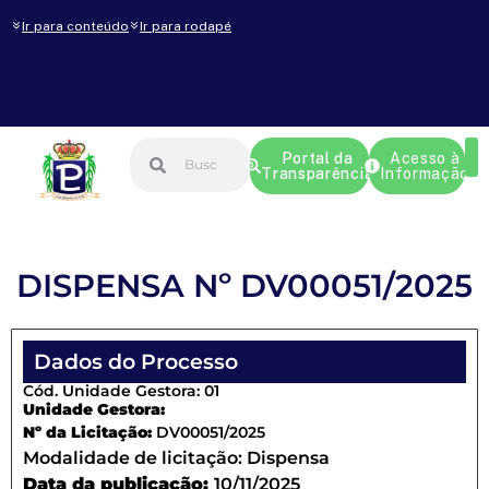
Ir para conteúdo
Ir para rodapé
Portal da
Acesso à
Transparência
Informação
DISPENSA Nº DV00051/2025
Dados do Processo
Cód. Unidade Gestora: 01
Unidade Gestora:
Nº da Licitação:
DV00051/2025
Modalidade de licitação:
Dispensa
Data da publicação:
10/11/2025