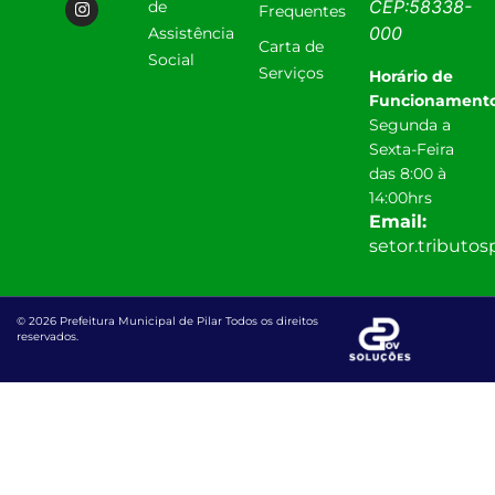
CEP:
58338-
de
Frequentes
000
Assistência
Carta de
Social
Serviços
Horário de
Funcionamento
Segunda a
Sexta-Feira
das 8:00 à
14:00hrs
Email:
setor.tributo
© 2026 Prefeitura Municipal de Pilar Todos os direitos
reservados.