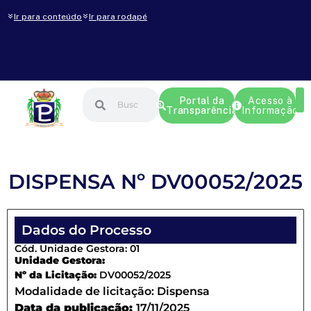
Ir para conteúdo
Ir para rodapé
Portal da
Acesso à
Transparência
Informação
DISPENSA Nº DV00052/2025
Dados do Processo
Cód. Unidade Gestora: 01
Unidade Gestora:
Nº da Licitação:
DV00052/2025
Modalidade de licitação:
Dispensa
Data da publicação:
17/11/2025