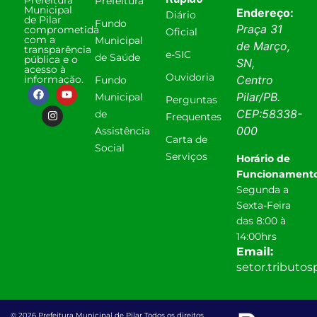
Prefeitura
Municipal
Endereço:
Diário
de Pilar
Fundo
Praça 31
comprometida
Oficial
com a
Municipal
de Março,
transparência
e-SIC
de Saúde
pública e o
SN,
acesso à
Ouvidoria
informação.
Centro
Fundo
Pilar
/
PB
.
Municipal
Perguntas
CEP:
58338-
de
Frequentes
000
Assistência
Carta de
Social
Serviços
Horário de
Funcionamento
Segunda a
Sexta-Feira
das 8:00 à
14:00hrs
Email:
setor.tributo
© 2026 Prefeitura Municipal de Pilar Todos os direitos