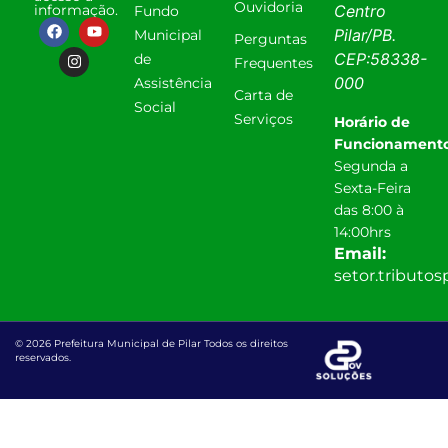
Ouvidoria
informação.
Centro
Fundo
Pilar
/
PB
.
Municipal
Perguntas
CEP:
58338-
de
Frequentes
000
Assistência
Carta de
Social
Serviços
Horário de
Funcionamento
Segunda a
Sexta-Feira
das 8:00 à
14:00hrs
Email:
setor.tributo
© 2026 Prefeitura Municipal de Pilar Todos os direitos
reservados.