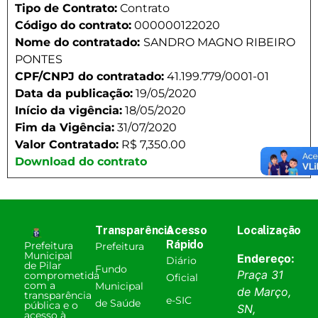
Tipo de Contrato:
Contrato
Código do contrato:
000000122020
Nome do contratado:
SANDRO MAGNO RIBEIRO
PONTES
CPF/CNPJ do contratado:
41.199.779/0001-01
Data da publicação:
19/05/2020
Início da vigência:
18/05/2020
Fim da Vigência:
31/07/2020
Valor Contratado:
R$ 7,350.00
Download do contrato
Transparência
Acesso
Localização
Rápido
Prefeitura
Prefeitura
Municipal
Endereço:
Diário
de Pilar
Fundo
Praça 31
comprometida
Oficial
com a
Municipal
de Março,
transparência
e-SIC
de Saúde
pública e o
SN,
acesso à