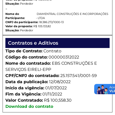
Situação:
Perdedor
-
Nome do
DIAMENTRAL CONSTRUÇÕES E INCORPORAÇÕES
Participante:
- LTDA
CNPJ do participante:
18.386.272/1000-13
Valor da proposta:
R$ 105.133,82
Situação:
Perdedor
Contratos e Aditivos
Tipo de Contrato:
Contrato
Código do contrato:
000000312022
Nome do contratado:
EBS CONSTRUÇÕES E
SERVIÇOS EIRELI-EPP
CPF/CNPJ do contratado:
25.157.541/0001-59
Data da publicação:
12/08/2022
Início da vigência:
01/07/2022
Fim da Vigência:
01/11/2022
Valor Contratado:
R$ 100,558.30
Download do contrato