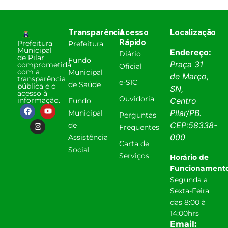
Transparência
Acesso
Localização
Rápido
Prefeitura
Prefeitura
Municipal
Endereço:
Diário
de Pilar
Fundo
Praça 31
comprometida
Oficial
com a
Municipal
de Março,
transparência
e-SIC
de Saúde
pública e o
SN,
acesso à
Ouvidoria
informação.
Centro
Fundo
Pilar
/
PB
.
Municipal
Perguntas
CEP:
58338-
de
Frequentes
000
Assistência
Carta de
Social
Serviços
Horário de
Funcionamento
Segunda a
Sexta-Feira
das 8:00 à
14:00hrs
Email: