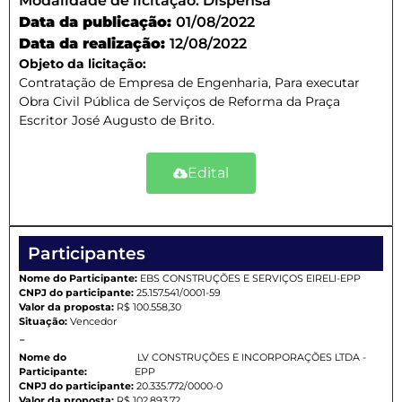
Modalidade de licitação:
Dispensa
Data da publicação:
01/08/2022
Data da realização:
12/08/2022
Objeto da licitação:
Contratação de Empresa de Engenharia, Para executar
Obra Civil Pública de Serviços de Reforma da Praça
Escritor José Augusto de Brito.
Edital
Participantes
Nome do Participante:
EBS CONSTRUÇÕES E SERVIÇOS EIRELI-EPP
CNPJ do participante:
25.157.541/0001-59
Valor da proposta:
R$ 100.558,30
Situação:
Vencedor
-
Nome do
LV CONSTRUÇÕES E INCORPORAÇÕES LTDA -
Participante:
EPP
CNPJ do participante:
20.335.772/0000-0
Valor da proposta:
R$ 102.893,72