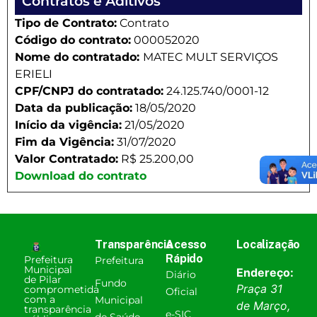
Contratos e Aditivos
Tipo de Contrato:
Contrato
Código do contrato:
000052020
Nome do contratado:
MATEC MULT SERVIÇOS
ERIELI
CPF/CNPJ do contratado:
24.125.740/0001-12
Data da publicação:
18/05/2020
Início da vigência:
21/05/2020
Fim da Vigência:
31/07/2020
Valor Contratado:
R$ 25.200,00
Download do contrato
Transparência
Acesso
Localização
Rápido
Prefeitura
Prefeitura
Municipal
Endereço:
Diário
de Pilar
Fundo
Praça 31
comprometida
Oficial
com a
Municipal
de Março,
transparência
e-SIC
de Saúde