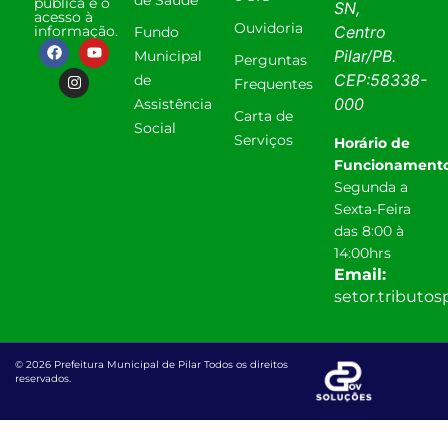
pública e o
SN,
acesso à
Ouvidoria
informação.
Centro
Fundo
Pilar
/
PB
.
Municipal
Perguntas
CEP:
58338-
de
Frequentes
000
Assistência
Carta de
Social
Serviços
Horário de
Funcionamento
Segunda a
Sexta-Feira
das 8:00 à
14:00hrs
Email:
setor.tributo
© 2026 Prefeitura Municipal de Pilar Todos os direitos
reservados.