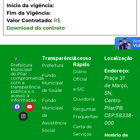
Início da vigência:
Fim da Vigência:
Valor Contratado:
R$
Download do contrato
Transparência
Acesso
Localização
Rápido
Prefeitura
Prefeitura
Municipal
Endereço:
Diário
de Pilar
Fundo
Praça 31
comprometida
Oficial
com a
Municipal
de Março,
transparência
e-SIC
de Saúde
pública e o
SN,
acesso à
Ouvidoria
informação.
Centro
Fundo
Pilar
/
PB
.
Municipal
Perguntas
CEP:
58338-
de
Frequentes
000
Assistência
Carta de
Social
Serviços
Horário de