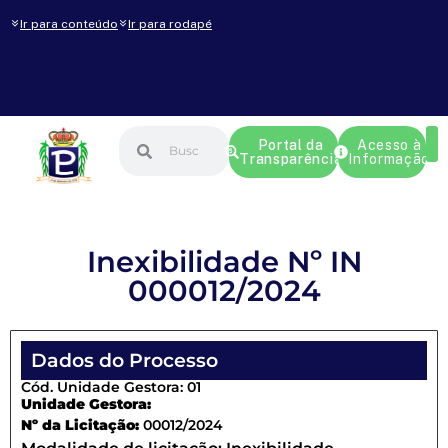
Ir para conteúdo
Ir para rodapé
Portal da
Acesso à
Transparência
Informação
Inexibilidade Nº IN
000012/2024
Dados do Processo
Cód. Unidade Gestora: 01
Unidade Gestora:
Nº da Licitação:
00012/2024