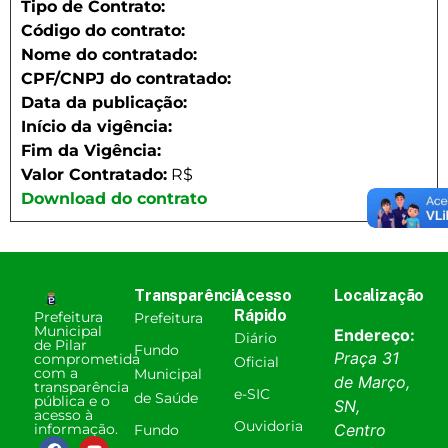
Tipo de Contrato:
Código do contrato:
Nome do contratado:
CPF/CNPJ do contratado:
Data da publicação:
Início da vigência:
Fim da Vigência:
Valor Contratado:
R$
Download do contrato
Transparência
Acesso
Localização
Rápido
Prefeitura
Prefeitura
Municipal
Endereço:
Diário
de Pilar
Fundo
Praça 31
comprometida
Oficial
com a
Municipal
de Março,
transparência
e-SIC
de Saúde
pública e o
SN,
acesso à
Ouvidoria
informação.
Centro
Fundo