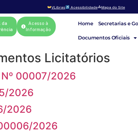
VLibras
Acessibilidade
Mapa do Site
Home
Secretarias e G
l da
Acesso à
rência
Informação
Documentos Oficiais
mentos Licitatórios
Nº 00007/2026
5/2026
6/2026
N00006/2026