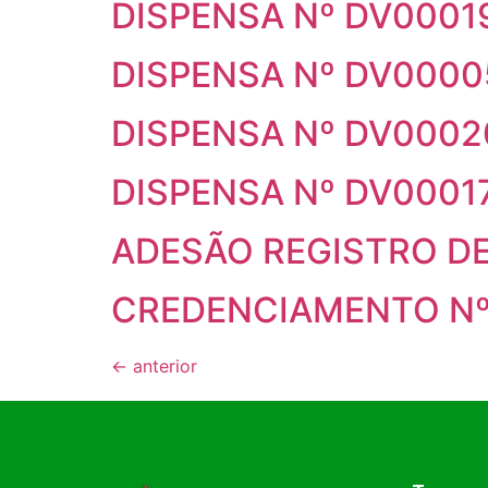
DISPENSA Nº DV0001
DISPENSA Nº DV0000
DISPENSA Nº DV0002
DISPENSA Nº DV0001
ADESÃO REGISTRO DE
CREDENCIAMENTO Nº
←
anterior