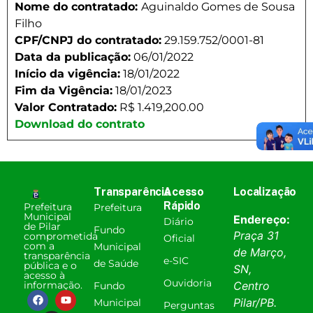
Nome do contratado:
Aguinaldo Gomes de Sousa
Filho
CPF/CNPJ do contratado:
29.159.752/0001-81
Data da publicação:
06/01/2022
Início da vigência:
18/01/2022
Fim da Vigência:
18/01/2023
Valor Contratado:
R$ 1.419,200.00
Download do contrato
Transparência
Acesso
Localização
Rápido
Prefeitura
Prefeitura
Municipal
Endereço:
Diário
de Pilar
Fundo
Praça 31
comprometida
Oficial
com a
Municipal
de Março,
transparência
e-SIC
de Saúde
pública e o
SN,
acesso à
Ouvidoria
informação.
Centro
Fundo
Pilar
/
PB
.
Municipal
Perguntas