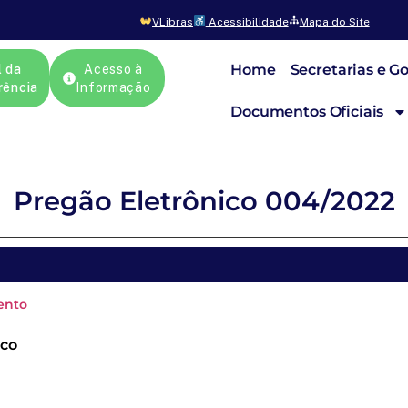
VLibras
Acessibilidade
Mapa do Site
Home
Secretarias e G
l da
Acesso à
rência
Informação
Documentos Oficiais
Pregão Eletrônico 004/2022
ento
ico