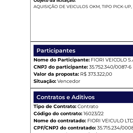
Objeto da licitação:
AQUISIÇÃO DE VEICULOS OKM, TIPO PICK-UP
Participantes
Nome do Participante:
FIORI VEICOLO S.
CNPJ do participante:
35.752.340/0087-6
Valor da proposta:
R$ 373.322,00
Situação:
Vencedor
Contratos e Aditivos
Tipo de Contrato:
Contrato
Código do contrato:
16023/22
Nome do contratado:
FIORI VEICULO LT
CPF/CNPJ do contratado:
35.715.234/000