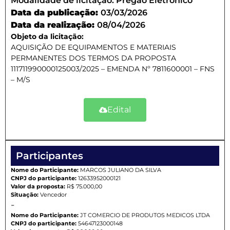
Modalidade de licitação:
Pregão Eletrônico
Data da publicação:
03/03/2026
Data da realização:
08/04/2026
Objeto da licitação:
AQUISIÇÃO DE EQUIPAMENTOS E MATERIAIS
PERMANENTES DOS TERMOS DA PROPOSTA
111711990000125003/2025 – EMENDA Nº 7811600001 – FNS
– M/S
Edital
Participantes
Nome do Participante:
MARCOS JULIANO DA SILVA
CNPJ do participante:
12633952000121
Valor da proposta:
R$ 75.000,00
Situação:
Vencedor
-
Nome do Participante:
JT COMERCIO DE PRODUTOS MEDICOS LTDA
CNPJ do participante:
54647123000148