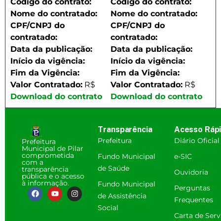
Código do contrato:
Código do contrato:
Nome do contratado:
Nome do contratado:
CPF/CNPJ do
CPF/CNPJ do
contratado:
contratado:
Data da publicação:
Data da publicação:
Início da vigência:
Início da vigência:
Fim da Vigência:
Fim da Vigência:
Valor Contratado:
R$
Valor Contratado:
R$
Download do contrato
Download do contrato
Transparência
Acesso Ráp
Prefeitura
Diário Oficial
Prefeitura
Municipal de Pilar
comprometida
Fundo Municipal
e-SIC
com a
de Saúde
transparência
Ouvidoria
pública e o acesso
à informação.
Fundo Municipal
Perguntas
de Assistência
Frequentes
Social
Carta de Serv